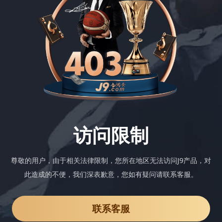
访问限制
尊敬的用户，由于相关法律限制，您所在地区无法访问J9产品，对
此造成的不便，我们深表歉意，您如有疑问请联系客服。
联系客服