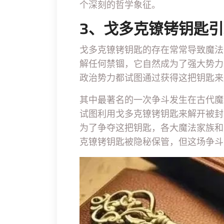
个深刻的哲学象征。
3、戈多克镣铐钥匙
戈多克镣铐钥匙的存在常常导致魔法
解任何禁锢，它自然成为了强大势力
政治势力都试图通过获得这把钥匙来
其中最著名的一次争斗发生在古代魔
试图利用戈多克镣铐钥匙来解开被封
为了争夺这把钥匙，各大魔法家族和
克镣铐钥匙被隐秘保管，但这场争斗