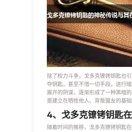
除了权力斗争，戈多克镣铐钥匙也引
夺钥匙，甚至不惜一切手段，进行暗
展开的阴谋，逐渐形成了一种黑暗的
是建立在牺牲他人、背叛盟友的基础
4、戈多克镣铐钥匙
随着时间的推移，戈多克镣铐钥匙在