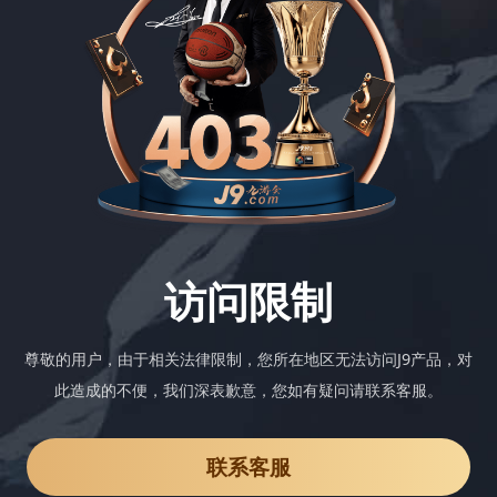
访问限制
尊敬的用户，由于相关法律限制，您所在地区无法访问J9产品，对
此造成的不便，我们深表歉意，您如有疑问请联系客服。
联系客服